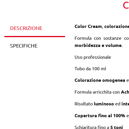
C
Color Cream
,
colorazion
DESCRIZIONE
Formula con sostanze co
morbidezza e volume
.
SPECIFICHE
Uso professionale
Tubo da 100 ml
Colorazione
omogenea
e
Formula arricchita con
Ach
Risultato
luminoso
ed
int
Copertura fino al 100%
e
Schiaritura fino a
5 toni