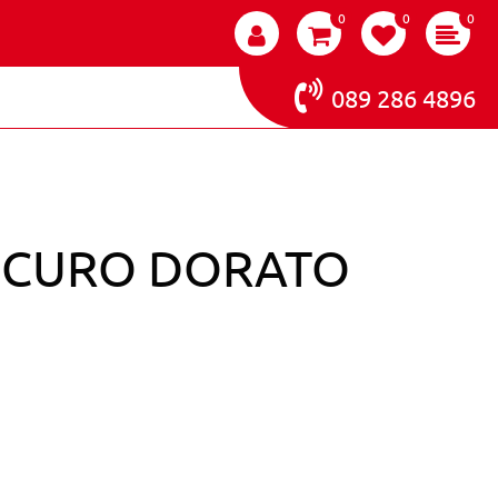
0
0
0
089 286 4896
 SCURO DORATO
M 6.35 BIONDO SCURO DORATO MOGANO 100ML