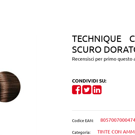
TECHNIQUE 
SCURO DORAT
Recensisci per primo questo a
CONDIVIDI SU:
Share on Facebook
Tweet
Share on Linke
805700700047
Codice EAN:
TINTE CON AM
Categoria: