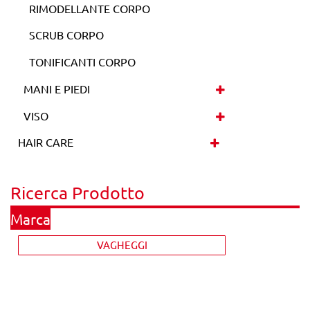
RIMODELLANTE CORPO
SCRUB CORPO
TONIFICANTI CORPO
MANI E PIEDI
VISO
HAIR CARE
Ricerca Prodotto
La modifica di un filtro aggiorna automaticamente gli altri filtr
Marca
VAGHEGGI