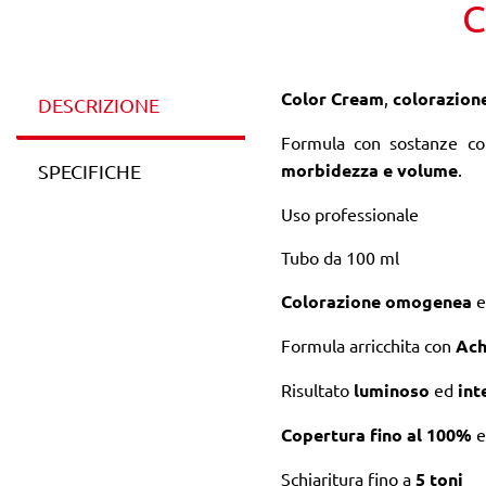
C
Color Cream
,
colorazion
DESCRIZIONE
Formula con sostanze co
morbidezza e volume
.
SPECIFICHE
Uso professionale
Tubo da 100 ml
Colorazione
omogenea
e
Formula arricchita con
Ach
Risultato
luminoso
ed
int
Copertura fino al 100%
e
Schiaritura fino a
5 toni