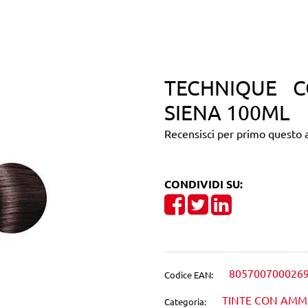
TECHNIQUE C
SIENA 100ML
Recensisci per primo questo a
CONDIVIDI SU:
Share on Facebook
Tweet
Share on Linke
805700700026
Codice EAN:
TINTE CON AM
Categoria: