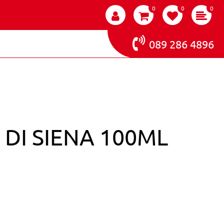
0
0
0
089 286 4896
DI SIENA 100ML
LOR CREAM 4.7 TERRA DI SIENA 100ML