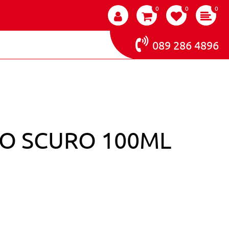
0
0
0
089 286 4896
O SCURO 100ML
LOR CREAM 3 CASTANO SCURO 100ML