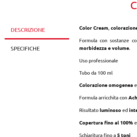
C
Color Cream
,
colorazion
DESCRIZIONE
Formula con sostanze co
morbidezza e volume
.
SPECIFICHE
Uso professionale
Tubo da 100 ml
Colorazione
omogenea
e
Formula arricchita con
Ach
Risultato
luminoso
ed
int
Copertura fino al 100%
e
Schiaritura fino a
5 toni