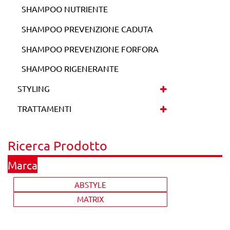
SHAMPOO NUTRIENTE
SHAMPOO PREVENZIONE CADUTA
SHAMPOO PREVENZIONE FORFORA
SHAMPOO RIGENERANTE
STYLING
TRATTAMENTI
Ricerca Prodotto
La modifica di un filtro aggiorna automaticamente gli altri filtr
Marca
ABSTYLE
MATRIX