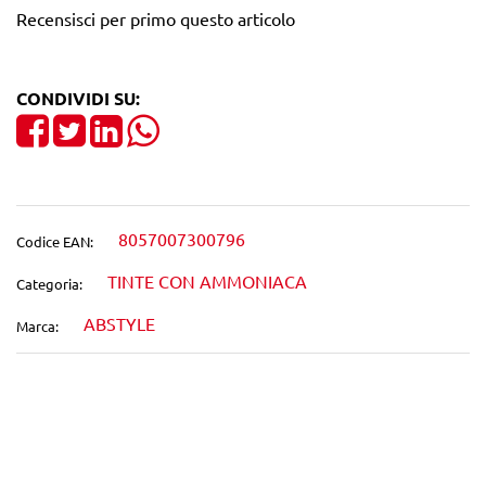
Recensisci per primo questo articolo
CONDIVIDI SU:
Share on Facebook
Tweet
Share on LinkedIn
8057007300796
Codice EAN:
TINTE CON AMMONIACA
Categoria:
ABSTYLE
Marca:
Wishlist
Confronta