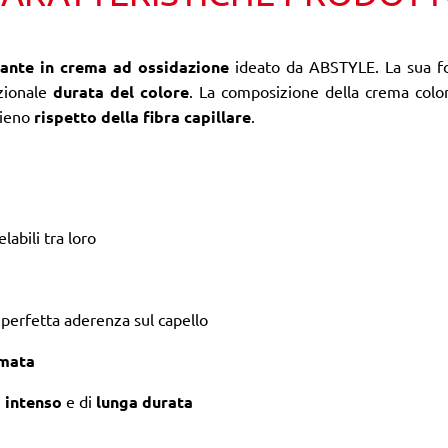
rante in crema ad ossidazione
ideato da ABSTYLE. La sua fo
zionale
durata del colore
. La composizione della crema color
pieno
rispetto della fibra capillare
.
labili tra loro
perfetta aderenza sul capello
mata
,
intenso
e di
lunga durata