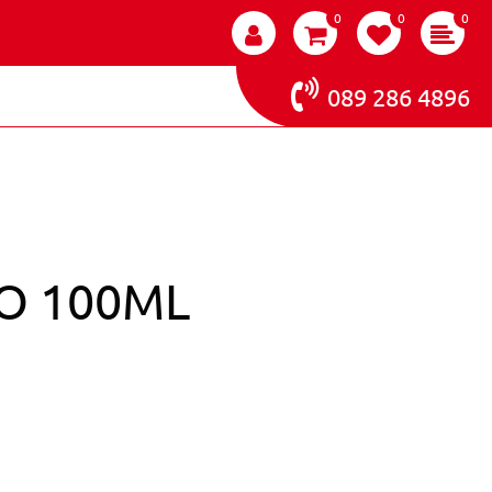
0
0
0
089 286 4896
O 100ML
E SINCOLOR 2.0 BRUNO 100ML