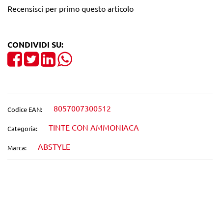
Recensisci per primo questo articolo
CONDIVIDI SU:
Share on Facebook
Tweet
Share on LinkedIn
8057007300512
Codice EAN:
TINTE CON AMMONIACA
Categoria:
ABSTYLE
Marca:
Wishlist
Confronta