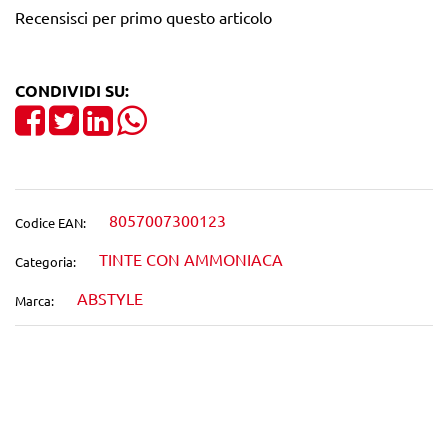
Recensisci per primo questo articolo
CONDIVIDI SU:
Share on Facebook
Tweet
Share on LinkedIn
8057007300123
Codice EAN:
TINTE CON AMMONIACA
Categoria:
ABSTYLE
Marca:
Wishlist
Confronta