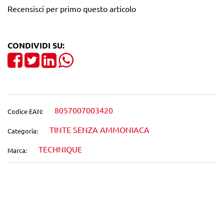
Recensisci per primo questo articolo
CONDIVIDI SU:
Share on Facebook
Tweet
Share on LinkedIn
8057007003420
Codice EAN:
TINTE SENZA AMMONIACA
Categoria:
TECHNIQUE
Marca:
Wishlist
Confronta