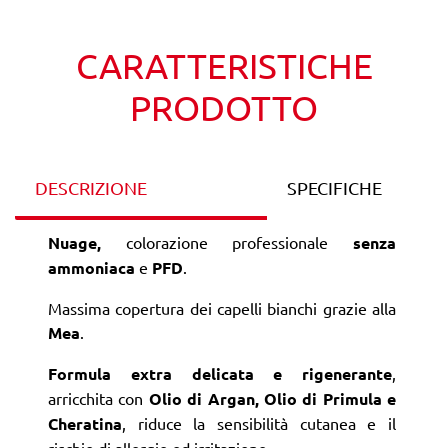
CARATTERISTICHE
PRODOTTO
DESCRIZIONE
SPECIFICHE
Nuage,
colorazione professionale
senza
ammoniaca
e
PFD
.
Massima copertura dei capelli bianchi grazie alla
Mea
.
Formula extra delicata e rigenerante
,
arricchita con
Olio di Argan, Olio di Primula e
Cheratina
, riduce la sensibilità cutanea e il
rischio di allergie ed irritazione.