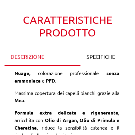
CARATTERISTICHE
PRODOTTO
DESCRIZIONE
SPECIFICHE
Nuage,
colorazione professionale
senza
ammoniaca
e
PFD
.
Massima copertura dei capelli bianchi grazie alla
Mea
.
Formula extra delicata e rigenerante
,
arricchita con
Olio di Argan, Olio di Primula e
Cheratina
, riduce la sensibilità cutanea e il
rischio di allergie ed irritazione.