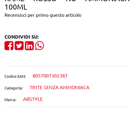
100ML
Recensisci per primo questo articolo
CONDIVIDI SU:
Share on Facebook
Tweet
Share on LinkedIn
8057007302387
Codice EAN:
TINTE SENZA AMMONIACA
Categoria:
ABSTYLE
Marca:
Wishlist
Confronta