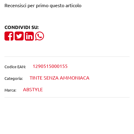
Recensisci per primo questo articolo
CONDIVIDI SU:
Share on Facebook
Tweet
Share on LinkedIn
1290515000155
Codice EAN:
TINTE SENZA AMMONIACA
Categoria:
ABSTYLE
Marca:
Wishlist
Confronta