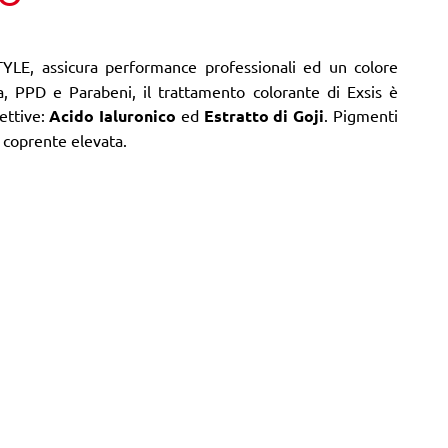
TYLE, assicura performance professionali ed un colore
a, PPD e Parabeni, il trattamento colorante di Exsis è
ettive:
Acido Ialuronico
ed
Estratto di Goji
. Pigmenti
e coprente elevata.