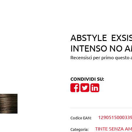
ABSTYLE EXSI
INTENSO NO A
Recensisci per primo questo a
CONDIVIDI SU:
Share on Facebook
Tweet
Share on Linke
129051500033
Codice EAN:
TINTE SENZA A
Categoria: