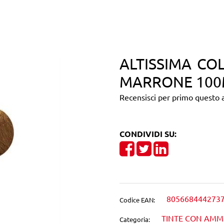
ALTISSIMA CO
MARRONE 100
Recensisci per primo questo a
CONDIVIDI SU:
Share on Facebook
Tweet
Share on Linke
805668444273
Codice EAN:
TINTE CON AM
Categoria: