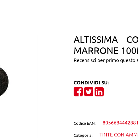
ALTISSIMA C
MARRONE 100
Recensisci per primo questo a
CONDIVIDI SU:
Share on Facebook
Tweet
Share on Linke
805668444288
Codice EAN:
TINTE CON AM
Categoria: