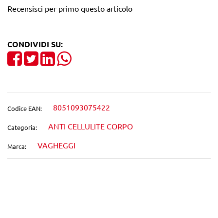
Recensisci per primo questo articolo
CONDIVIDI SU:
Share on Facebook
Tweet
Share on LinkedIn
8051093075422
Codice EAN:
ANTI CELLULITE CORPO
Categoria:
VAGHEGGI
Marca:
Wishlist
Confronta