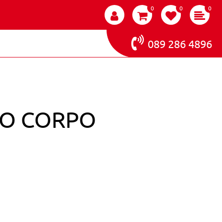
0
0
0
089 286 4896
TO CORPO
 CONCENTRATO CORPO TONIFICANTE