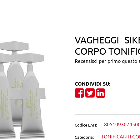
VAGHEGGI SI
CORPO TONIF
Recensisci per primo questo a
CONDIVIDI SU:
Share on Facebook
Tweet
Share on Linke
805109307450
Codice EAN:
TONIFICANTI C
Categoria: