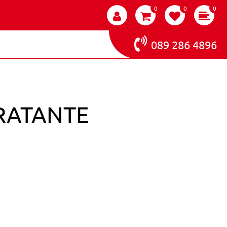
0
0
0
089 286 4896
RATANTE