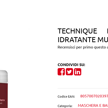
TECHNIQUE 
IDRATANTE MU
Recensisci per primo questo a
CONDIVIDI SU:
Share on Facebook
Tweet
Share on Linke
805700702039
Codice EAN:
MASCHERA E B
Categoria: