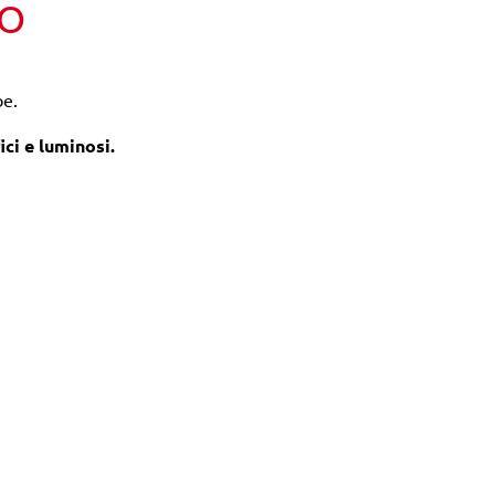
TO
be.
ici e luminosi.