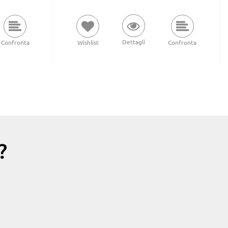
Dettagli
Confronta
Wishlist
Confronta
?