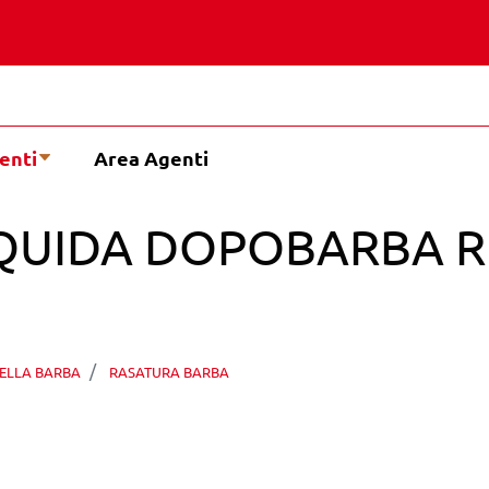
enti
Area Agenti
QUIDA DOPOBARBA R
ELLA BARBA
RASATURA BARBA
CANTE E TONIFICNATE 100ML