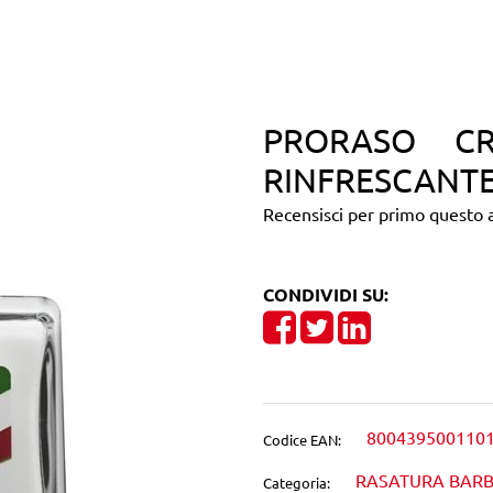
PRORASO CR
RINFRESCANTE
Recensisci per primo questo a
CONDIVIDI SU:
Share on Facebook
Tweet
Share on Linke
800439500110
Codice EAN:
RASATURA BAR
Categoria: