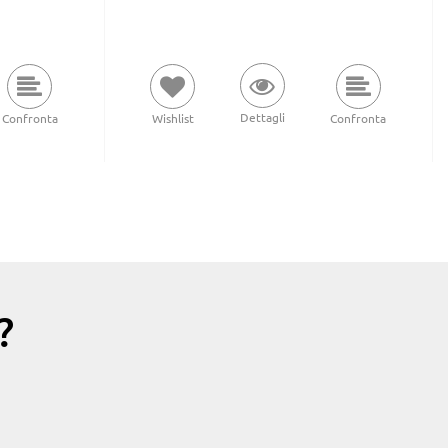
Dettagli
Confronta
Wishlist
Confronta
?