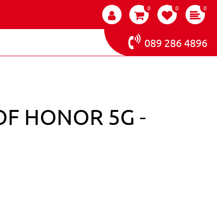
0
0
0
089 286 4896
OF HONOR 5G -
EL COLOR IT - MAID OF HONOR 5G - 146492