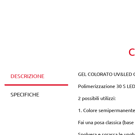
C
GEL COLORATO UV&LED C
DESCRIZIONE
Polimerizzazione 30 S LE
SPECIFICHE
2 possibili utilizzi:
1. Colore semipermanente (
Fai una posa classica (bas
Spolvera e sgrassa le ungh