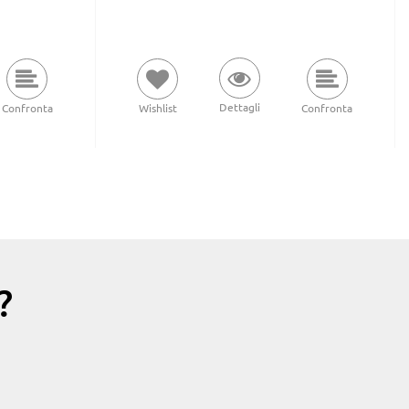
Dettagli
Confronta
Wishlist
Confronta
?