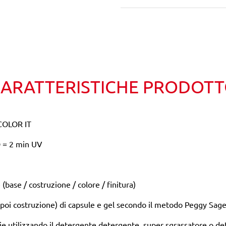
Wishlist
Confronta
ARATTERISTICHE PRODOT
OLOR IT
D = 2 min UV
base / costruzione / colore / finitura)
e poi costruzione) di capsule e gel secondo il metodo Peggy Sage
ie utilizzando il detergente detergente, super sgrassatore o det