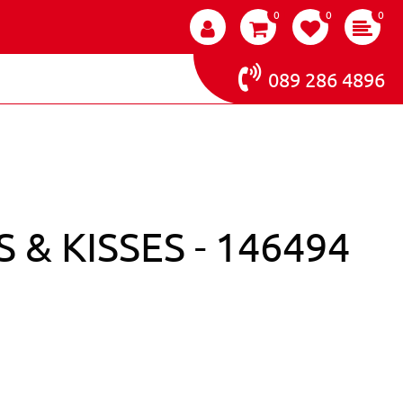
0
0
0
089 286 4896
 & KISSES - 146494
IGEL COLOR IT - HUGS & KISSES - 146494