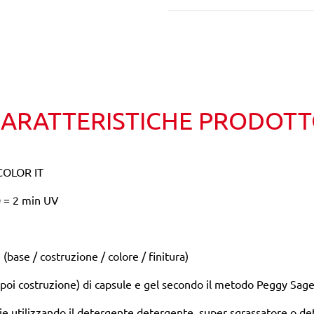
Wishlist
Confronta
ARATTERISTICHE PRODOT
OLOR IT
D = 2 min UV
base / costruzione / colore / finitura)
e poi costruzione) di capsule e gel secondo il metodo Peggy Sage
ie utilizzando il detergente detergente, super sgrassatore o det