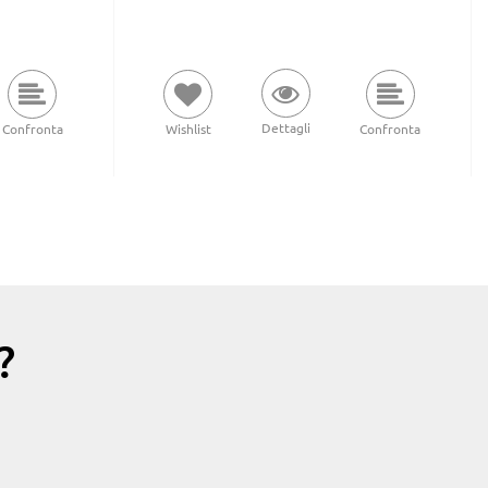
Dettagli
Confronta
Wishlist
Confronta
?