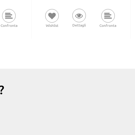
Dettagli
Confronta
Wishlist
Confronta
?