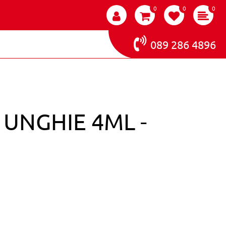
0
0
0
089 286 4896
UNGHIE 4ML -
VA SMALTO UNGHIE 4ML - 120115