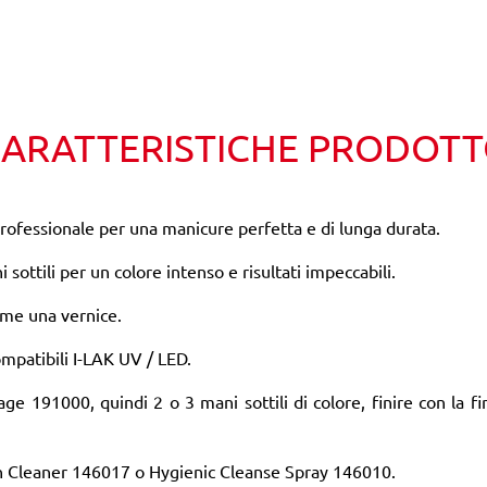
Wishlist
Confronta
ARATTERISTICHE PRODOT
fessionale per una manicure perfetta e di lunga durata.
i sottili per un colore intenso e risultati impeccabili.
come una vernice.
mpatibili I-LAK UV / LED.
ge 191000, quindi 2 o 3 mani sottili di colore, finire con la 
on Cleaner 146017 o Hygienic Cleanse Spray 146010.