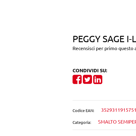
PEGGY SAGE I-
Recensisci per primo questo a
CONDIVIDI SU:
Share on Facebook
Tweet
Share on Linke
352931191575
Codice EAN:
SMALTO SEMIP
Categoria: