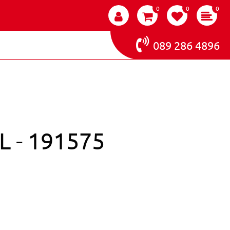
0
0
0
089 286 4896
L - 191575
AGE I-LAK VIP RED 11ML - 191575