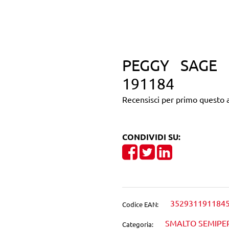
PEGGY SAGE 
191184
Recensisci per primo questo a
CONDIVIDI SU:
Share on Facebook
Tweet
Share on Linke
352931191184
Codice EAN:
SMALTO SEMIP
Categoria: