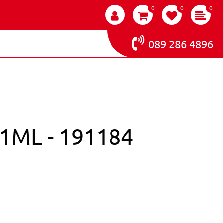
0
0
0
089 286 4896
1ML - 191184
E I-LAK GOLDEN TREE 11ML - 191184