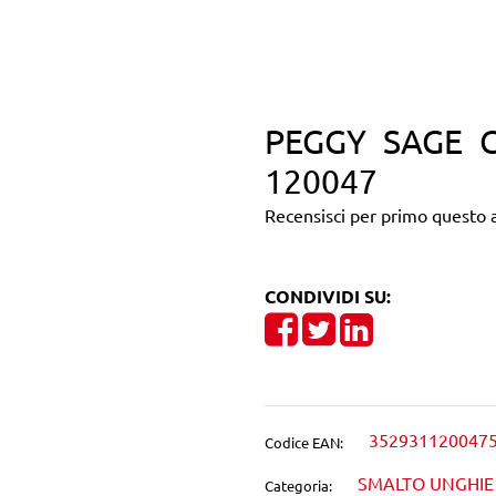
PEGGY SAGE G
120047
Recensisci per primo questo a
CONDIVIDI SU:
Share on Facebook
Tweet
Share on Linke
352931120047
Codice EAN:
SMALTO UNGHIE
Categoria: