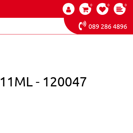
0
0
0
089 286 4896
11ML - 120047
 EFFECT TOP COAT 11ML - 120047