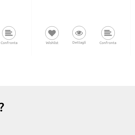
Dettagli
Confronta
Wishlist
Confronta
?