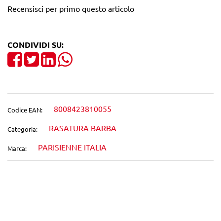
Recensisci per primo questo articolo
CONDIVIDI SU:
Share on Facebook
Tweet
Share on LinkedIn
8008423810055
Codice EAN:
RASATURA BARBA
Categoria:
PARISIENNE ITALIA
Marca:
Wishlist
Confronta