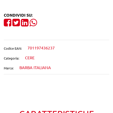
CONDIVIDI SU:
Share on Facebook
Tweet
Share on LinkedIn
701197436237
Codice EAN:
CERE
Categoria:
BARBA ITALIANA
Marca:
Wishlist
Confronta