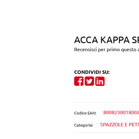
ACCA KAPPA S
Recensisci per primo questo a
CONDIVIDI SU:
Share on Facebook
Tweet
Share on Linke
800823001800
Codice EAN:
SPAZZOLE E PETT
Categoria: