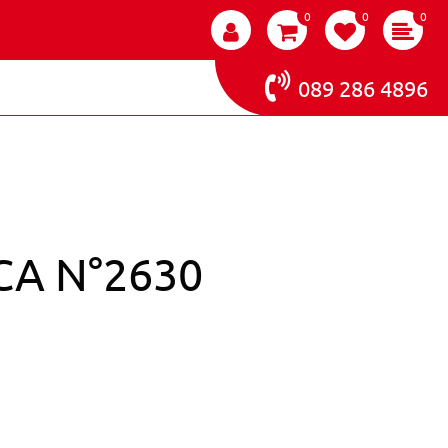
0
0
0
089 286 4896
CA N°2630
LA TERMICA N°2630