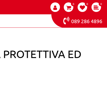
0
0
0
089 286 4896
 PROTETTIVA ED