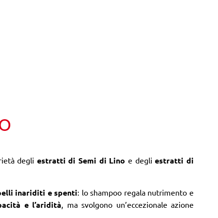
TO
rietà degli
estratti di Semi di Lino
e degli
estratti di
elli inariditi e spenti
: lo shampoo regala nutrimento e
acità e l’aridità
, ma svolgono un’eccezionale azione