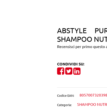
ABSTYLE PU
SHAMPOO NUT
Recensisci per primo questo a
CONDIVIDI SU:
Share on Facebook
Tweet
Share on Linke
805700732039
Codice EAN:
SHAMPOO NUTR
Categoria: