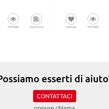
Dettagli
Dettagli
Wishlist
Confronta
Possiamo esserti di aiuto
CONTATTACI
oppure chiama