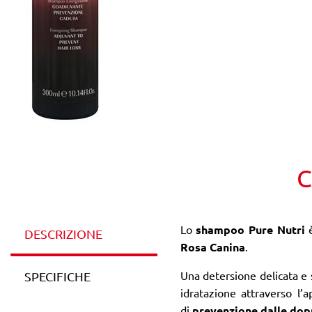
C
Lo
shampoo Pure Nutri
è
DESCRIZIONE
Rosa Canina
.
Una detersione delicata e 
SPECIFICHE
idratazione attraverso l’
di
prevenzione dalle dop